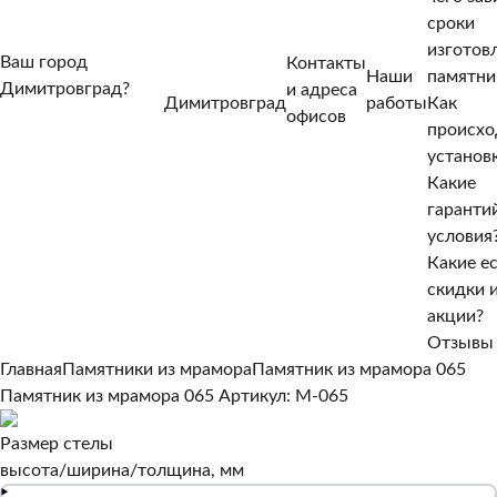
сроки
изготов
Ваш город
Контакты
Наши
памятни
Димитровград?
и адреса
Димитровград
работы
Как
Нет, другой
офисов
происхо
Да, верно
установ
Какие
гаранти
условия
Какие е
скидки 
акции?
Отзывы
Главная
Памятники из мрамора
Памятник из мрамора 065
Памятник из мрамора 065
Артикул: M-065
Размер стелы
высота/ширина/толщина, мм