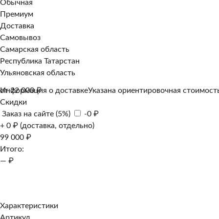
Обычная
Премиум
Доставка
Самовывоз
Самарская область
Республика Татарстан
Ульяновская область
Информация о доставке
от 22 000 ₽
Указана ориентировочная стоимость
Скидки
Заказ на сайте (5%)
-0 ₽
+ 0 ₽ (доставка, отдельно)
99 000 ₽
Итого:
— ₽
Добавить к заказу
Заказать в 1 клик
Характеристики
Артикул