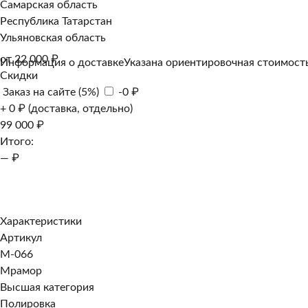
Самарская область
Республика Татарстан
Ульяновская область
от 22 000 ₽
Информация о доставке
Указана ориентировочная стоимость
Скидки
Заказ на сайте (5%)
-0 ₽
+ 0 ₽ (доставка, отдельно)
99 000 ₽
Итого:
— ₽
Добавить к заказу
Заказать в 1 клик
Характеристики
Артикул
M-066
Мрамор
Высшая категория
Полировка