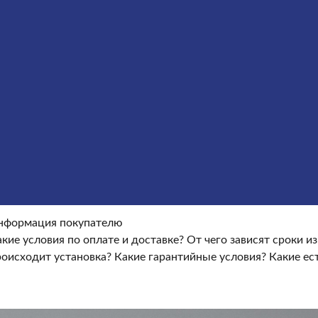
Оформление гранитных памятников
Металлические кре
окупателю
Информация покупателю
Какие условия по опла
ые условия?
Какие есть скидки и акции?
Отзывы
оки изготовления памятника?
Как происходит установка?
Ка
нформация покупателю
кие условия по оплате и доставке?
От чего зависят сроки и
роисходит установка?
Какие гарантийные условия?
Какие ес