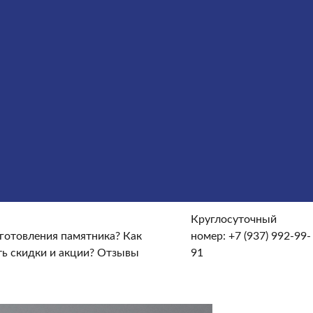
сты
Услуги
Облицовка
Ограды
Вазы
Столы и лавочки
те и доставке?
От чего зависят сроки изготовления
кие гарантийные условия?
Какие есть скидки и акции?
Круглосуточный
зготовления памятника?
Как
номер:
+7 (937) 992-99-
ть скидки и акции?
Отзывы
91