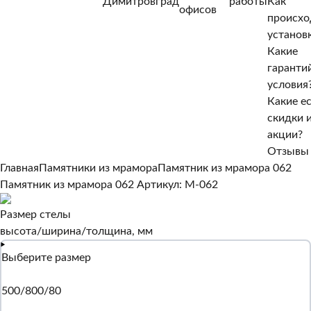
Димитровград
работы
Как
Нет, другой
офисов
происхо
Да, верно
установ
Какие
гаранти
условия
Какие е
скидки 
акции?
Отзывы
Главная
Памятники из мрамора
Памятник из мрамора 062
Памятник из мрамора 062
Артикул: M-062
Размер стелы
высота/ширина/толщина, мм
Выберите размер
500/800/80