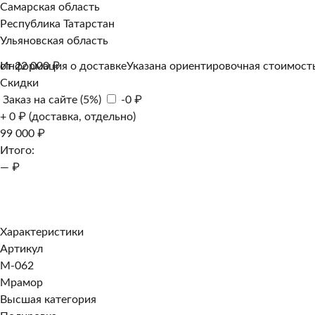
Самарская область
Республика Татарстан
Ульяновская область
Информация о доставке
от 22 000 ₽
Указана ориентировочная стоимость
Скидки
Заказ на сайте (5%)
-0 ₽
+ 0 ₽ (доставка, отдельно)
99 000 ₽
Итого:
— ₽
Добавить к заказу
Заказать в 1 клик
Характеристики
Артикул
M-062
Мрамор
Высшая категория