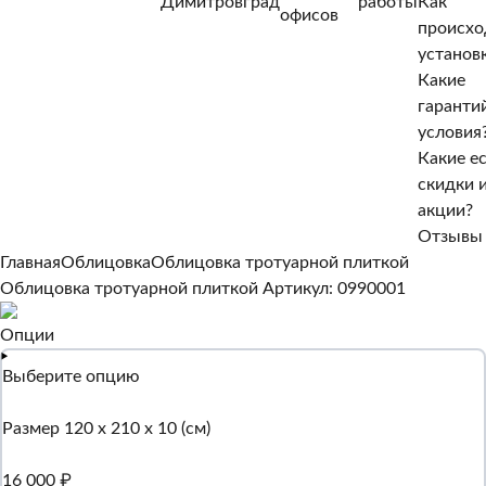
Димитровград
работы
Как
Нет, другой
офисов
происхо
Да, верно
установ
Какие
гаранти
условия
Какие е
скидки 
акции?
Отзывы
Главная
Облицовка
Облицовка тротуарной плиткой
Облицовка тротуарной плиткой
Артикул: 0990001
Опции
Выберите опцию
Размер 120 х 210 х 10 (см)
16 000 ₽