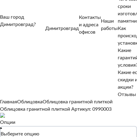
сроки
изготов
Ваш город
Контакты
Наши
памятни
Димитровград?
и адреса
Димитровград
работы
Как
Нет, другой
офисов
происхо
Да, верно
установ
Какие
гаранти
условия
Какие е
скидки 
акции?
Отзывы
Главная
Облицовка
Облицовка гранитной плиткой
Облицовка гранитной плиткой
Артикул: 0990003
Опции
Выберите опцию