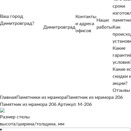
сроки
изготов
Ваш город
Контакты
Наши
памятни
Димитровград?
и адреса
Димитровград
работы
Как
Нет, другой
офисов
происхо
Да, верно
установ
Какие
гаранти
условия
Какие е
скидки 
акции?
Отзывы
Главная
Памятники из мрамора
Памятник из мрамора 206
Памятник из мрамора 206
Артикул: M-206
Размер стелы
высота/ширина/толщина, мм