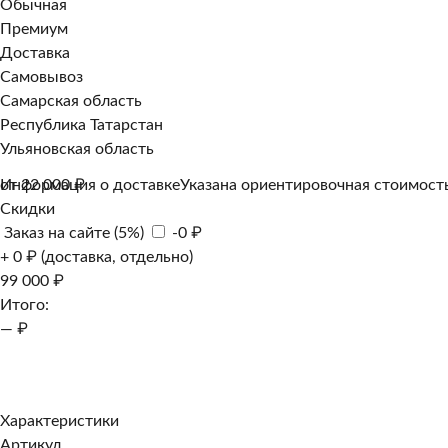
Обычная
Премиум
Доставка
Самовывоз
Самарская область
Республика Татарстан
Ульяновская область
Информация о доставке
от 22 000 ₽
Указана ориентировочная стоимость
Скидки
Заказ на сайте (5%)
-0 ₽
+ 0 ₽ (доставка, отдельно)
99 000 ₽
Итого:
— ₽
Добавить к заказу
Заказать в 1 клик
Характеристики
Артикул