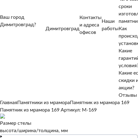
сроки
изготов
Ваш город
Контакты
Наши
памятни
Димитровград?
и адреса
Димитровград
работы
Как
Нет, другой
офисов
происхо
Да, верно
установ
Какие
гаранти
условия
Какие е
скидки 
акции?
Отзывы
Главная
Памятники из мрамора
Памятник из мрамора 169
Памятник из мрамора 169
Артикул: M-169
Размер стелы
высота/ширина/толщина, мм