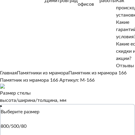
Димитровград
работы
Как
Нет, другой
офисов
происхо
Да, верно
установ
Какие
гаранти
условия
Какие е
скидки 
акции?
Отзывы
Главная
Памятники из мрамора
Памятник из мрамора 166
Памятник из мрамора 166
Артикул: M-166
Размер стелы
высота/ширина/толщина, мм
Выберите размер
800/500/80