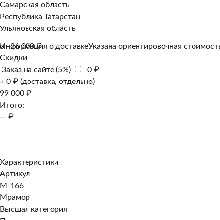
Самарская область
Республика Татарстан
Ульяновская область
Информация о доставке
от 26 000 ₽
Указана ориентировочная стоимость
Скидки
Заказ на сайте (5%)
-0 ₽
+ 0 ₽ (доставка, отдельно)
99 000 ₽
Итого:
— ₽
Добавить к заказу
Заказать в 1 клик
Характеристики
Артикул
M-166
Мрамор
Высшая категория