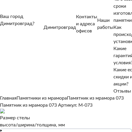
сроки
изготов
Ваш город
Контакты
Наши
памятни
Димитровград?
и адреса
Димитровград
работы
Как
Нет, другой
офисов
происхо
Да, верно
установ
Какие
гаранти
условия
Какие е
скидки 
акции?
Отзывы
Главная
Памятники из мрамора
Памятник из мрамора 073
Памятник из мрамора 073
Артикул: M-073
Размер стелы
высота/ширина/толщина, мм