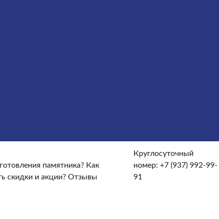
ы
Услуги
Облицовка
Ограды
Вазы
Столы и лавочки
те и доставке?
От чего зависят сроки изготовления
кие гарантийные условия?
Какие есть скидки и акции?
Круглосуточный
зготовления памятника?
Как
номер:
+7 (937) 992-99-
ть скидки и акции?
Отзывы
91