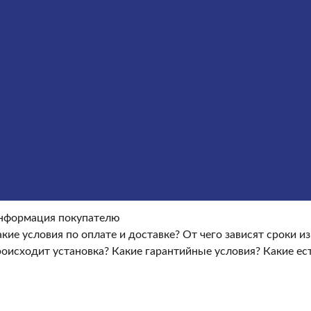
рмление гранитных памятников
Металлические крест
окупателю
Информация покупателю
Какие условия по опла
ые условия?
Какие есть скидки и акции?
Отзывы
оки изготовления памятника?
Как происходит установка?
Ка
нформация покупателю
кие условия по оплате и доставке?
От чего зависят сроки и
роисходит установка?
Какие гарантийные условия?
Какие ес