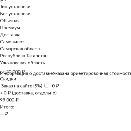
Тип установки
Без установки
Обычная
Премиум
Доставка
Самовывоз
Самарская область
Республика Татарстан
Ульяновская область
от 30 000 ₽
Информация о доставке
Указана ориентировочная стоимость
Скидки
Заказ на сайте (5%)
-0 ₽
+ 0 ₽ (доставка, отдельно)
99 000 ₽
Итого:
— ₽
Добавить к заказу
Заказать в 1 клик