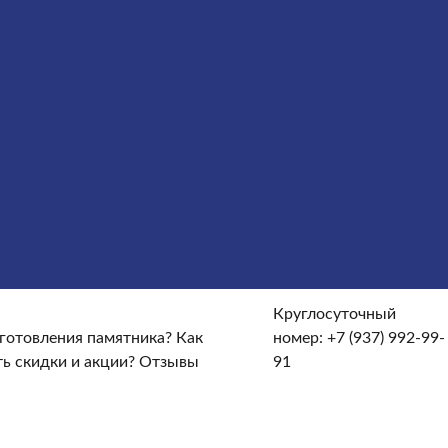
сты
Услуги
Облицовка
Ограды
Вазы
Столы и лавочки
те и доставке?
От чего зависят сроки изготовления
кие гарантийные условия?
Какие есть скидки и акции?
Круглосуточный
зготовления памятника?
Как
номер:
+7 (937) 992-99-
ть скидки и акции?
Отзывы
91