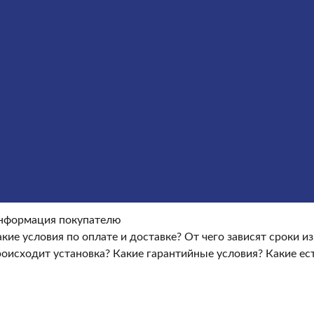
Оформление гранитных памятников
Металлические кре
окупателю
Информация покупателю
Какие условия по опла
ые условия?
Какие есть скидки и акции?
Отзывы
оки изготовления памятника?
Как происходит установка?
Ка
нформация покупателю
кие условия по оплате и доставке?
От чего зависят сроки и
роисходит установка?
Какие гарантийные условия?
Какие ес