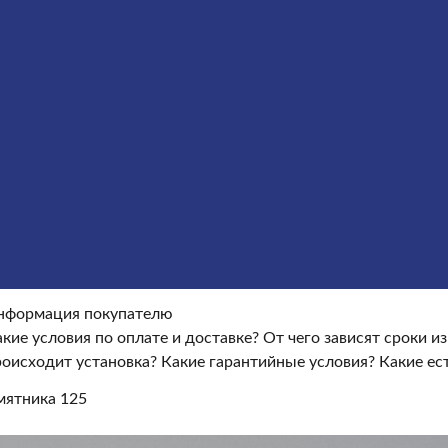
Оформление гранитных памятников
Металлические кре
окупателю
Информация покупателю
Какие условия по опла
ые условия?
Какие есть скидки и акции?
Отзывы
оки изготовления памятника?
Как происходит установка?
Ка
нформация покупателю
кие условия по оплате и доставке?
От чего зависят сроки и
роисходит установка?
Какие гарантийные условия?
Какие ес
ятника 125