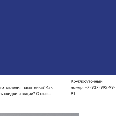
сты
Услуги
Облицовка
Ограды
Вазы
Столы и лавочки
те и доставке?
От чего зависят сроки изготовления
кие гарантийные условия?
Какие есть скидки и акции?
Круглосуточный
зготовления памятника?
Как
номер:
+7 (937) 992-99-
ть скидки и акции?
Отзывы
91