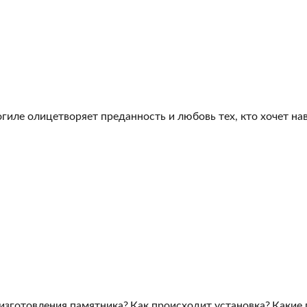
гиле олицетворяет преданность и любовь тех, кто хочет на
 изготовления памятника?
Как происходит установка?
Какие 