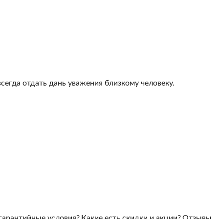
всегда отдать дань уважения близкому человеку.
гарантийные условия?
Какие есть скидки и акции?
Отзывы