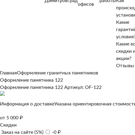
Димитровград
работы
Как
Нет, другой
офисов
происхо
Да, верно
установ
Какие
гаранти
условия
Какие е
скидки 
акции?
Отзывы
Главная
Оформление гранитных памятников
Оформление памятника 122
Оформление памятника 122
Артикул: OF-122
Информация о доставке
Указана ориентировочная стоимость
от 5 000 ₽
Скидки
Заказ на сайте (5%)
-0 ₽