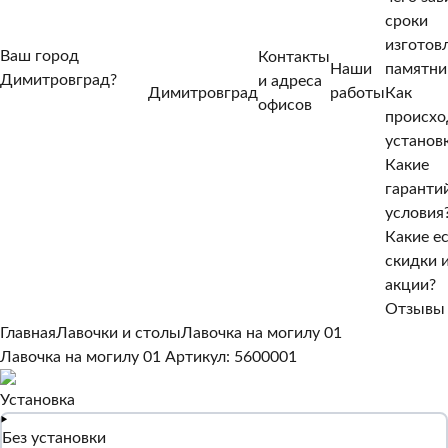
сроки
изготов
Ваш город
Контакты
Наши
памятни
Димитровград?
и адреса
Димитровград
работы
Как
Нет, другой
офисов
происхо
Да, верно
установ
Какие
гаранти
условия
Какие е
скидки 
акции?
Отзывы
Главная
Лавочки и столы
Лавочка на могилу 01
Лавочка на могилу 01
Артикул: 5600001
Установка
Без установки