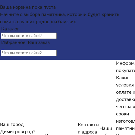
Каталог
Ваша корзина пока пуста
Начните с выбора памятника, который будет хранить
Памятники из гранита
Памятники из мрамора
память о ваших родных и близких
Оформление гранитных памятников
Металлические
Каталог
кресты
Услуги
Облицовка
Ограды
Вазы
Столы и
лавочки
Щебень на могилу
Избранное
Ваш заказ
Контакты и адреса офисов
Наши работы
Информация
покупателю
Информация покупателю
Какие условия по
оплате и доставке?
От чего зависят сроки изготовления
Информ
памятника?
Как происходит установка?
Какие
покупат
гарантийные условия?
Какие есть скидки и акции?
Какие
Отзывы
условия
оплате 
Информация покупателю
доставк
Какие условия по оплате и доставке?
От чего зависят
чего зав
сроки изготовления памятника?
Как происходит
сроки
установка?
Какие гарантийные условия?
Какие есть
изготов
Ваш город
Контакты
скидки и акции?
Отзывы
Наши
памятни
Димитровград?
и адреса